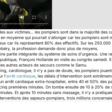
ides aux victimes… les pompiers sont dans la majorité des cas
n moyenne qui pourrait s'allonger car les pompiers sont m
ieux car ils représentent 80% des effectifs. Sur les 250.0
mbéry, la profession demande donc plus de moyens.
ire partie intégrante du système de soins d'urgence. Une re
épublique, François Hollande en visite au congrès samedi. E
s des autres acteurs de secours comme le Samu.
ing, cardiologue, il n'y a pas de doute, les pompiers jouent
r l'
arrêt cardiaque
, les délais d'intervention sont extrême
n arrêt cardiaque extra-hospitalier, entre 40 et 50% des pat
cinq premières minutes. On tombe ensuite de 10 à 20% de su
minutes. Et après 10 minutes sans massage, il n'y a pratiqu
nterventions des sapeurs-pompiers, trois millions concernaie