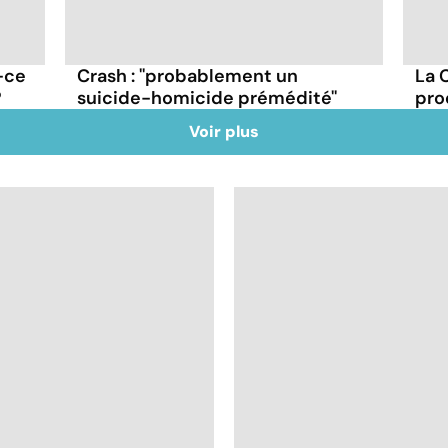
-ce
Crash : ''probablement un
La 
?
suicide-homicide prémédité''
pro
Voir plus