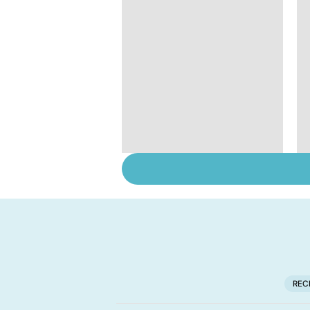
Le sinus pilonidal, un
kyste douloureux
REC