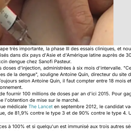
e très importante, la phase III des essais cliniques, et nou
alisés dans dix pays d'Asie et d'Amérique latine auprès de 3
ccin dengue chez Sanofi Pasteur.
doses d'injection, administrées à six mois d'intervalle. "
Ce
pes de la dengue
", souligne Antoine Quin, directeur du site 
oujours selon Antoine Quin, il faut compter entre 18 mois e
ionnement.
e fournir 100 millions de doses par an d'ici 2015. Pour gag
e l'obtention de mise sur le marché.
vue médicale
The Lancet
en septembre 2012, le candidat vac
gue, de 81,9% contre le type 3 et de 90% contre le type 4. 
aces à 100% et si quelqu'un est immunisé aux trois autres sé