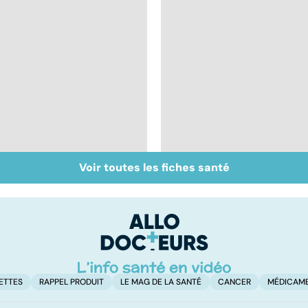
Voir toutes les fiches santé
Tout savoir sur les
Grippe A : des
virus
vaccins qui font
débat
ETTES
RAPPEL PRODUIT
LE MAG DE LA SANTÉ
CANCER
MÉDICAM