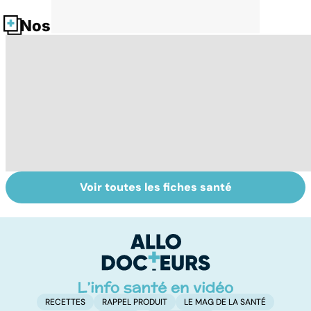
Nos fiches santé
Voir toutes les fiches santé
Tout savoir sur
Pollution de l'air :
BP
les infections
sommes-nous
b
pulmonaires
protégés ?
f
RECETTES
RAPPEL PRODUIT
LE MAG DE LA SANTÉ