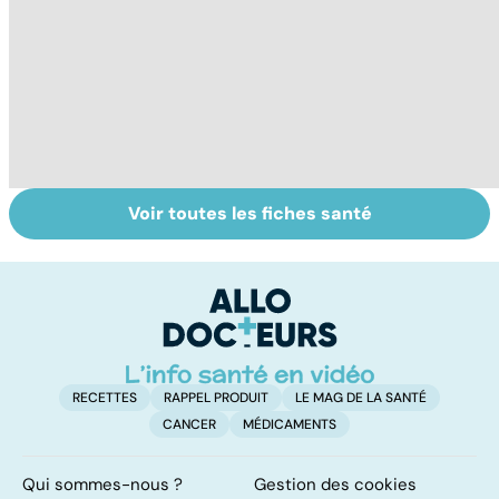
Voir toutes les fiches santé
Douleur : vers
Se débarrasser
To
une meilleure
de ses phobies
le
prise en charge
p
RECETTES
RAPPEL PRODUIT
LE MAG DE LA SANTÉ
CANCER
MÉDICAMENTS
Qui sommes-nous ?
Gestion des cookies