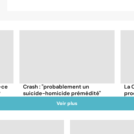
-ce
Crash : ''probablement un
La 
?
suicide-homicide prémédité''
pro
Voir plus