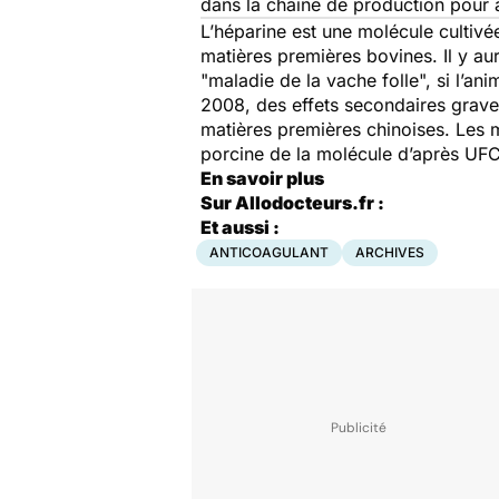
dans la chaîne de production pour as
L’héparine est une molécule cultivé
matières premières bovines. Il y au
"maladie de la vache folle", si l’ani
2008, des effets secondaires graves
matières premières chinoises. Les m
porcine de la molécule d’après UF
En savoir plus
Sur Allodocteurs.fr :
Et aussi :
ANTICOAGULANT
ARCHIVES