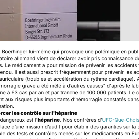
re Boerhinger lui-même qui provoque une polémique en publia
ratoire allemand vient de déclarer avoir pris connaissance 
és. Le médicament a pour mission de prévenir les accident
enou. Il est aussi prescrit fréquemment pour prévenir les a
on auriculaire (troubles et accélération du rythme cardiaque)
orragie grave a été mêlé à d’autres causes" d'après le labo
à 63 cas par an et par tranche de 100 000 patients. Le chif
nt aux risques plus importants d’hémorragie constatés dans
sation.
rcer les contrôle sur l'héparine
dangereux est l'
héparine
. Nos confrères d’
UFC-Que-Chois
lace d’une mission d’audit pour établir des garanties sur la s
le des tests et contrôles menés sur les médicaments en Eur