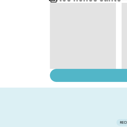
Embolie pulmonaire :
un caillot dans
l'artère pulmonaire
REC