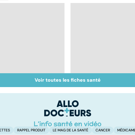
Voir toutes les fiches santé
Phlébites : une
Faire du sport à
affection à traiter
domicile, c'est facile 
d'urgence
ETTES
RAPPEL PRODUIT
LE MAG DE LA SANTÉ
CANCER
MÉDICAM