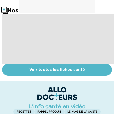
Nos fiches santé
Voir toutes les fiches santé
Le café : une
Faire du sport à
D
mine d'or pour
domicile, c'est
le
notre santé ?
facile !
c
l
l
RECETTES
RAPPEL PRODUIT
LE MAG DE LA SANTÉ