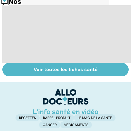
Nos fiches santé
Voir toutes les fiches santé
Le saturnisme :
Faire du sport à
D
une intoxication
domicile, c'est
le
au plomb
facile !
c
l
l
RECETTES
RAPPEL PRODUIT
LE MAG DE LA SANTÉ
CANCER
MÉDICAMENTS