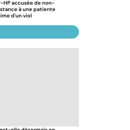
P-HP accusée de non-
istance à une patiente
time d'un viol
est-elle désormais en