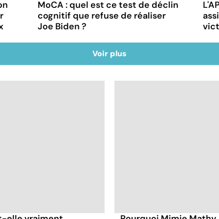
on
MoCA : quel est ce test de déclin
L'A
r
cognitif que refuse de réaliser
ass
x
Joe Biden ?
vic
Voir plus
t-elle vraiment
Pourquoi Mimie Mathy 