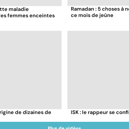
Ramadan : 5 choses à n
ette maladie
ce mois de jeûne
 les femmes enceintes
rigine de dizaines de
ISK : le rappeur se conf
Plus de vidéos