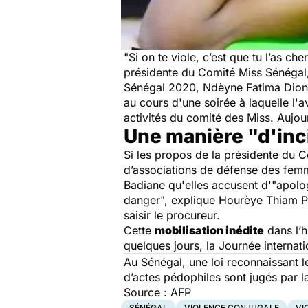
"S
i on te viole, c’est que tu l’as che
présidente du Comité Miss Sénégal
Sénégal 2020, Ndèyne Fatima Dione.
au cours d'une soirée à laquelle l'a
activités du comité des Miss. Aujou
Une manière "d'inci
Si les propos de la présidente du 
d’associations de défense des fe
Badiane qu'elles accusent d'
"apolog
danger",
explique Hourèye Thiam Pr
saisir le procureur.
Cette
mobilisation inédite
dans l’h
quelques jours,
la Journée internat
Au Sénégal, une loi reconnaissant l
d’actes pédophiles sont jugés par la
Source : AFP
SÉNÉGAL
VIOLENCE CONJUGALE
VI