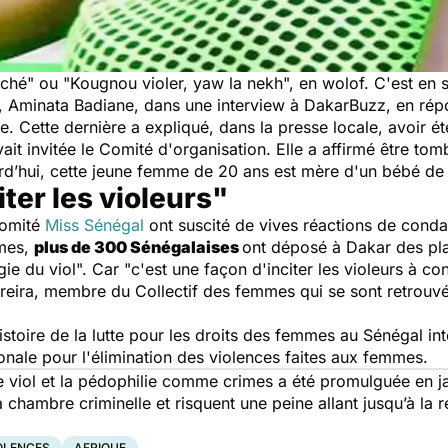
rché
" ou "
Kougnou violer, yaw la nekh
", en wolof. C'est en 
, Aminata Badiane, dans une interview à DakarBuzz, en rép
 Cette dernière a expliqué, dans la presse locale, avoir ét
vait invitée le Comité d'organisation. Elle a affirmé être to
rd’hui, cette jeune femme de 20 ans est mère d'un bébé de 5
ter les violeurs"
Comité
Miss Sénégal
ont suscité de vives réactions de cond
mmes,
plus de 300 Sénégalaises
ont déposé à Dakar des pla
ie du viol"
.
Car
"c'est une façon d'inciter les violeurs à con
eira, membre du Collectif des femmes qui se sont retrouvé
istoire de la lutte pour les droits des femmes au Sénégal inte
ionale pour l'élimination des violences faites aux femmes.
e viol et la pédophilie comme crimes a été promulguée en ja
 chambre criminelle et risquent une peine allant jusqu’à la 
OLENCES
AFRIQUE