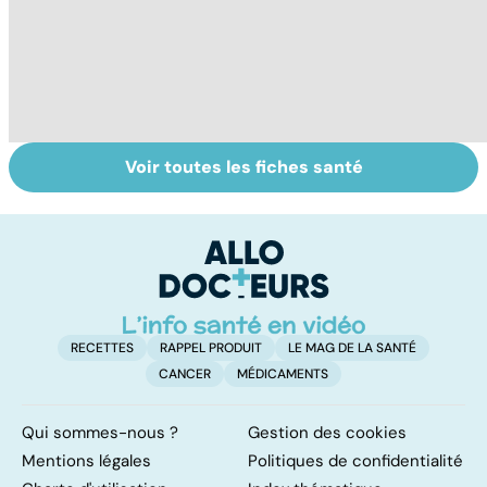
Voir toutes les fiches santé
Tout savoir sur
Inflammation des
Su
les infections
amygdales : que
le
pulmonaires
faire en cas
l'
d'angine ?
RECETTES
RAPPEL PRODUIT
LE MAG DE LA SANTÉ
CANCER
MÉDICAMENTS
Qui sommes-nous ?
Gestion des cookies
Mentions légales
Politiques de confidentialité