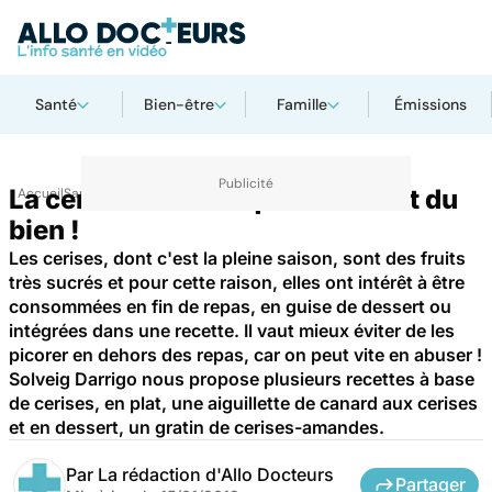
Santé
Bien-être
Famille
Émissions
La cerise : un fruit qui nous veut du
Accueil
Santé
bien !
Les cerises, dont c'est la pleine saison, sont des fruits
très sucrés et pour cette raison, elles ont intérêt à être
consommées en fin de repas, en guise de dessert ou
intégrées dans une recette. Il vaut mieux éviter de les
picorer en dehors des repas, car on peut vite en abuser !
Solveig Darrigo nous propose plusieurs recettes à base
de cerises, en plat, une aiguillette de canard aux cerises
et en dessert, un gratin de cerises-amandes.
Par
La rédaction d'Allo Docteurs
Partager