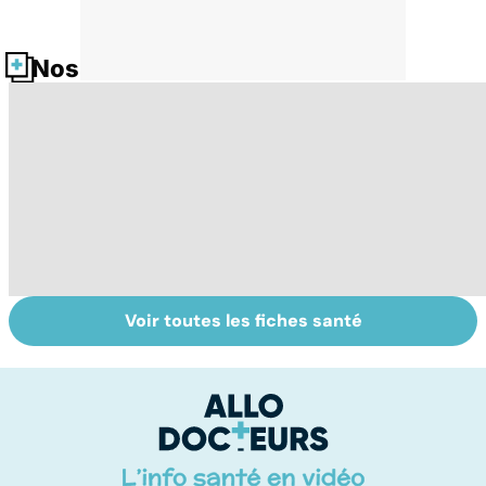
Nos fiches santé
Voir toutes les fiches santé
Le magnésium,
Intestin irritable :
Al
un oligo-élément
le régime
pé
vital
FODMAP, une
solution ?