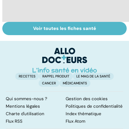
Voir toutes les fiches santé
Tout savoir sur
Inflammation des
Su
les infections
amygdales : que
le
pulmonaires
faire en cas
l'
d'angine ?
RECETTES
RAPPEL PRODUIT
LE MAG DE LA SANTÉ
CANCER
MÉDICAMENTS
Qui sommes-nous ?
Gestion des cookies
Mentions légales
Politiques de confidentialité
Charte d'utilisation
Index thématique
Flux RSS
Flux Atom