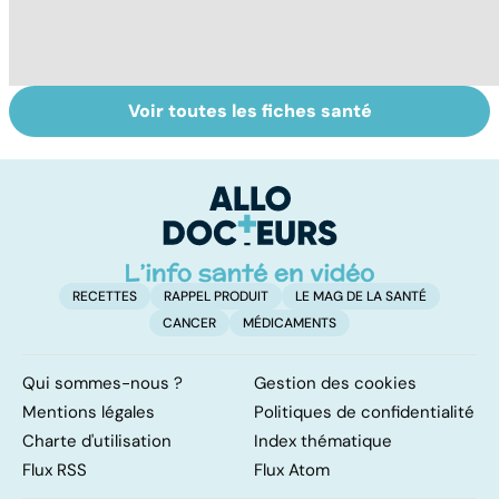
Voir toutes les fiches santé
Tout savoir sur
Inflammation des
Su
les infections
amygdales : que
le
pulmonaires
faire en cas
l'
d'angine ?
RECETTES
RAPPEL PRODUIT
LE MAG DE LA SANTÉ
CANCER
MÉDICAMENTS
Qui sommes-nous ?
Gestion des cookies
Mentions légales
Politiques de confidentialité
Charte d'utilisation
Index thématique
Flux RSS
Flux Atom