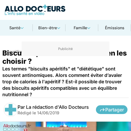
Santé
Bien-être
Famille
Émissions
Biscuits apéritifs : comment bien les
Accueil
Santé
choisir ?
Les termes "biscuits apéritifs" et "diététique" sont
souvent antinomiques. Alors comment éviter d’avaler
trop de calories à l'apéritif ? Est-il possible de trouver
des biscuits apéritifs compatibles avec un équilibre
nutritionnel ?
Par
La rédaction d'Allo Docteurs
Partager
Rédigé le
14/06/2019