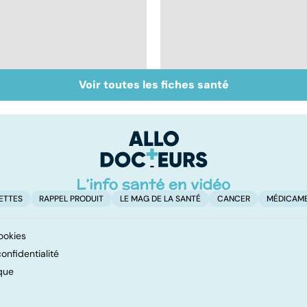
Voir toutes les fiches santé
Intestin irritable : le
Alimentation :
régime FODMAP, une
mangeons-nous trop
solution ?
de protéines ?
ETTES
RAPPEL PRODUIT
LE MAG DE LA SANTÉ
CANCER
MÉDICAM
ookies
onfidentialité
que