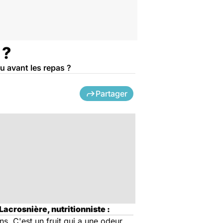
 ?
ou avant les repas ?
Partager
acrosnière, nutritionniste :
ns. C'est un fruit qui a une odeur