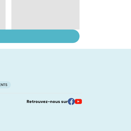
Les vertus secrètes
des épices
ENTS
Retrouvez-nous sur