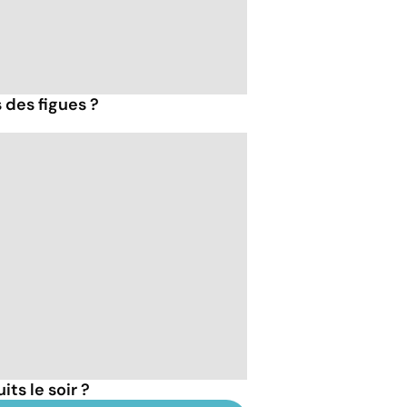
 des figues ?
ts le soir ?