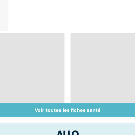
Voir toutes les fiches santé
Inflammation des
Suicide : prévenir le
amygdales : que faire
passage à l'acte
en cas d'angine ?