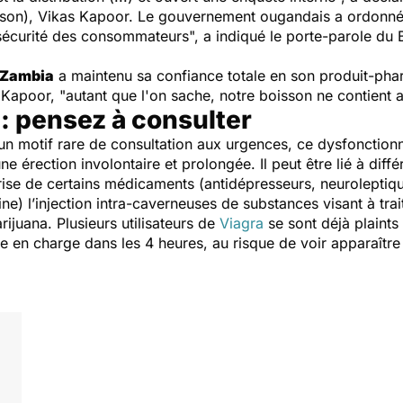
sson), Vikas Kapoor. Le gouvernement ougandais a ordonné l
a sécurité des consommateurs
", a indiqué le porte-parole d
Zambia
a maintenu sa confiance totale en son produit-phar
 Kapoor, "
autant que l'on sache, notre boisson ne contien
: pensez à consulter
 un motif rare de consultation aux urgences, ce dysfonction
ne érection involontaire et prolongée. Il peut être lié à dif
ise de certains médicaments (antidépresseurs, neuroleptiqu
ne) l’injection intra-caverneuses de substances visant à trait
juana. Plusieurs utilisateurs de
Viagra
se sont déjà plaints 
se en charge dans les 4 heures, au risque de voir apparaître 