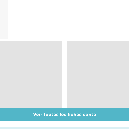
Voir toutes les fiches santé
Inflammation des
Suicide : prévenir le
amygdales : que faire
passage à l'acte