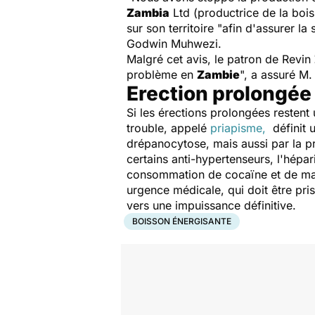
Zambia
Ltd (productrice de la boi
sur son territoire "
afin d'assurer l
Godwin Muhwezi.
Malgré cet avis, le patron de Revin
problème en
Zambie
", a assuré M.
Erection prolongée 
Si les érections prolongées restent
trouble, appelé
priapisme,
définit u
drépanocytose, mais aussi par la pr
certains anti-hypertenseurs, l'hépari
consommation de cocaïne et de mari
urgence médicale, qui doit être pri
vers une impuissance définitive.
BOISSON ÉNERGISANTE