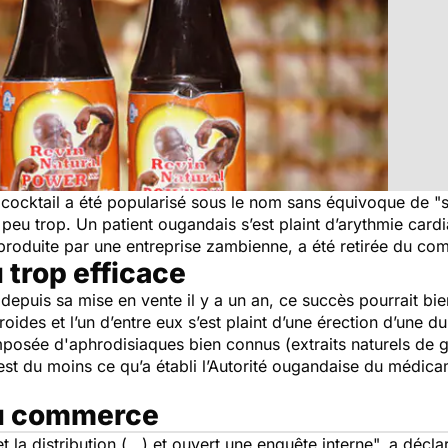
 cocktail a été popularisé sous le nom sans équivoque de "s
 peu trop. Un patient ougandais s’est plaint d’arythmie card
produite par une entreprise zambienne, a été retirée du c
 trop efficace
 depuis sa mise en vente il y a un an, ce succès pourrait bien
oides et l’un d’entre eux s’est plaint d’une érection d’une d
posée d'aphrodisiaques bien connus (extraits naturels de g
’est du moins ce qu’a établi l’Autorité ougandaise du médi
 du commerce
la distribution (...) et ouvert une enquête interne",
a déclar