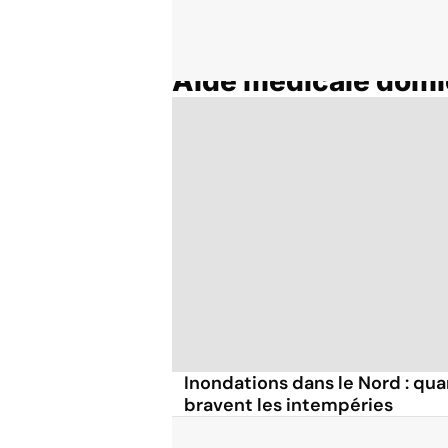
Aide médicale domi
Accueil
Thématiques
Inondations dans le Nord : qua
bravent les intempéries