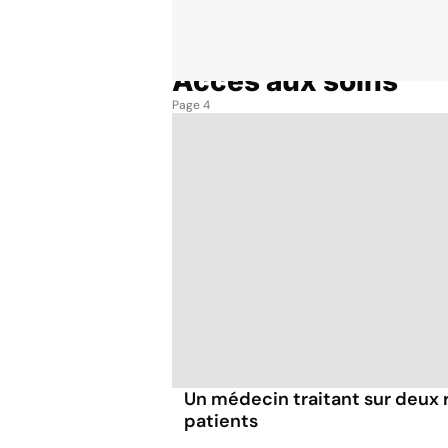
Accès aux soins
Accueil
Thématiques
Accès aux soins
Page 4
Un médecin traitant sur deux
patients