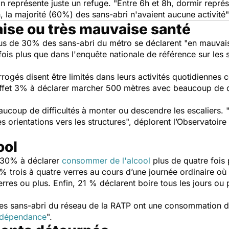
n représente juste un refuge. "
Entre 6h et 8h, dormir représ
h, la majorité (60%) des sans-abri n'avaient aucune activité
"
ise ou très mauvaise santé
lus de 30% des sans-abri du métro se déclarent "
en mauvais
 fois plus que dans l'enquête nationale de référence sur les
ogés disent être limités dans leurs activités quotidienne
effet 3% à déclarer marcher 500 mètres avec beaucoup de di
aucoup de difficultés à monter ou descendre les escaliers. 
s orientations vers les structures
", déplorent l’Observatoir
ool
t 30% à déclarer
consommer de l'alcool
plus de quatre fois 
trois à quatre verres au cours d’une journée ordinaire où i
es ou plus. Enfin, 21 % déclarent boire tous les jours ou p
s sans-abri du réseau de la RATP ont une consommation d’a
 dépendance
".