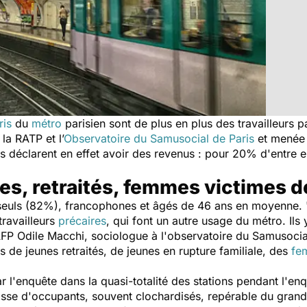
ris
du
métro
parisien sont de plus en plus des travailleurs 
la RATP et l’
Observatoire du Samusocial de Paris
et menée 
s déclarent en effet avoir des revenus : pour 20% d'entre eu
res, retraités, femmes victimes 
 seuls (82%), francophones et âgés de 46 ans en moyenne. 
travailleurs
précaires
, qui font un autre usage du métro. Ils y
’AFP Odile Macchi, sociologue à l'observatoire du Samusocial
 de jeunes retraités, de jeunes en rupture familiale, des
fe
 l'enquête dans la quasi-totalité des stations pendant l'enq
classe d'occupants, souvent clochardisés, repérable du grand 