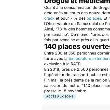
Drogue et médicam
Quant à la consommation de drogu
détournés au cours des douze derni
crack
et pour 7 % des
opiacés
. Et 
l’Observatoire du Samusocial de Par
Ainsi, "
78 % des hommes consommate
par semaine
". De même, "
près des
fois par semaine et près d’un-quart
140 places ouvertes
Entre 200 et 350 personnes dormirai
forte avec la
température extérieur
exclusion à la RATP.
En 2018, près de 2.500 personnes d
l'opérateur de transport public est 
Fin mai, la présidente de la région 
sans-abri du métro. "
140 places ser
presse le 18 novembre.
ACCÈS AUX SOINS