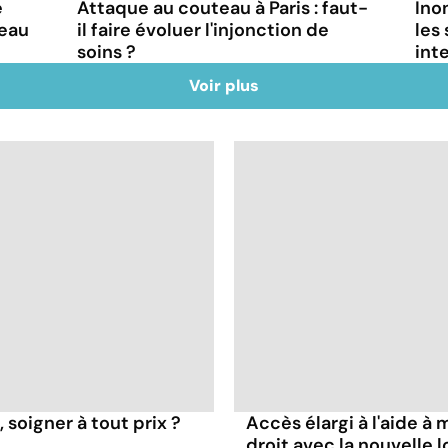
e
Attaque au couteau à Paris : faut-
Ino
deau
il faire évoluer l'injonction de
les
soins ?
int
Voir plus
 soigner à tout prix ?
Accès élargi à l'aide à m
droit avec la nouvelle lo