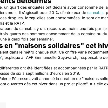
ents détournés
e, un quart des enquêtés ont déclaré avoir consommé de l
ers mois. Il s’agissait pour 20 % d’entre eux de
cannabis
, 
"
ces drogues, lorsqu’elles sont consommées, le sont de man
is et la RATP.
urs du cannabis y ont recours au moins une fois par sema
 trois-quarts des hommes consommant de la cocaïne ou du c
 une à deux fois par semaine
".
 en "maisons solidaires" cet hi
ent dans le métro chaque nuit. Ce chiffre varie notamment 
e
", explique à l’AFP Emmanuelle Guyavarch, responsable de l
ifférentes ont été identifiées et accompagnées par la RATP
passé de six à sept millions d'euros en 2019.
Valérie Pécresse avait annoncé la création de "
maisons solid
ont ouvertes dès cet hiver dans un projet pilote
", a-t-elle 