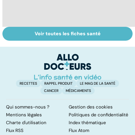
Voir toutes les fiches santé
Tout savoir sur
Inflammation des
Su
les infections
amygdales : que
le
pulmonaires
faire en cas
l'
d'angine ?
RECETTES
RAPPEL PRODUIT
LE MAG DE LA SANTÉ
CANCER
MÉDICAMENTS
Qui sommes-nous ?
Gestion des cookies
Mentions légales
Politiques de confidentialité
Charte d'utilisation
Index thématique
Flux RSS
Flux Atom