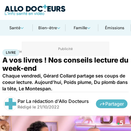
Santé
Bien-être
Famille
Émissions
Accueil
Bien-être
Livre
LIVRE
A vos livres ! Nos conseils lecture du
week-end
Chaque vendredi, Gérard Collard partage ses coups de
coeur lecture. Aujourd’hui, Poids plume, Du plomb dans
la tête, Le Montespan.
Par
La rédaction d'Allo Docteurs
Partager
Rédigé le
21/10/2022