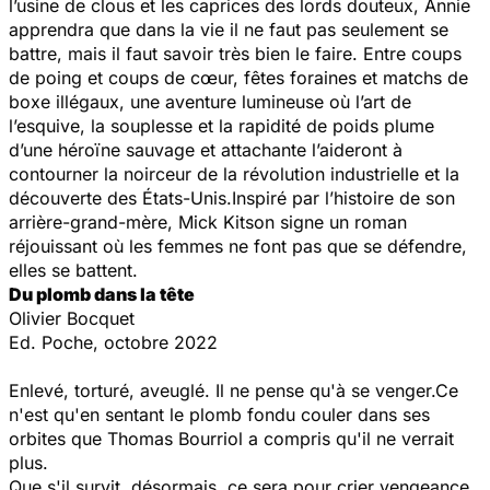
l’usine de clous et les caprices des lords douteux, Annie
apprendra que dans la vie il ne faut pas seulement se
battre, mais il faut savoir très bien le faire. Entre coups
de poing et coups de cœur, fêtes foraines et matchs de
boxe illégaux, une aventure lumineuse où l’art de
l’esquive, la souplesse et la rapidité de poids plume
d’une héroïne sauvage et attachante l’aideront à
contourner la noirceur de la révolution industrielle et la
découverte des États-Unis.Inspiré par l’histoire de son
arrière-grand-mère, Mick Kitson signe un roman
réjouissant où les femmes ne font pas que se défendre,
elles se battent.
Du plomb dans la tête
Olivier Bocquet
Ed. Poche, octobre 2022
Enlevé, torturé, aveuglé. Il ne pense qu'à se venger.Ce
n'est qu'en sentant le plomb fondu couler dans ses
orbites que Thomas Bourriol a compris qu'il ne verrait
plus.
Que s'il survit, désormais, ce sera pour crier vengeance.