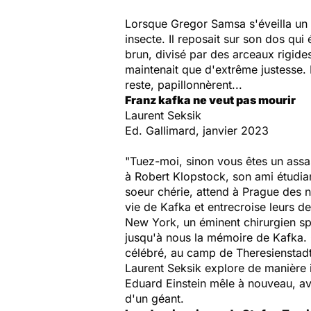
Lorsque Gregor Samsa s'éveilla un 
insecte. Il reposait sur son dos qui
brun, divisé par des arceaux rigides
maintenait que d'extrême justesse.
reste, papillonnèrent...
Franz kafka ne veut pas mourir
Laurent Seksik
Ed. Gallimard, janvier 2023
"Tuez-moi, sinon vous êtes un assa
à Robert Klopstock, son ami étudian
soeur chérie, attend à Prague des n
vie de Kafka et entrecroise leurs d
New York, un éminent chirurgien spé
jusqu'à nous la mémoire de Kafka. 
célébré, au camp de Theresienstadt,
Laurent Seksik explore de manière i
Eduard Einstein
mêle à nouveau, ave
d'un géant.