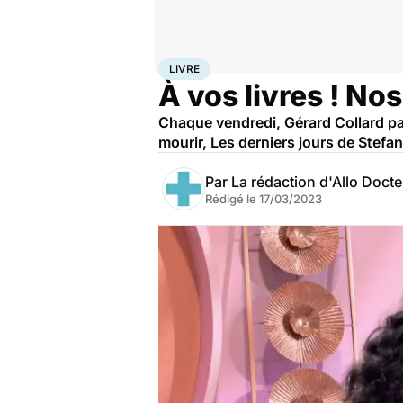
Accueil
Bien-être
Livre
LIVRE
À vos livres ! No
Chaque vendredi, Gérard Collard pa
mourir, Les derniers jours de Stefan
Par
La rédaction d'Allo Doct
Rédigé le
17/03/2023