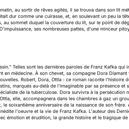
matin, au sortir de rêves agités, il se trouva dans son lit
 était dur comme une cuirasse, et, en soulevant un peu la tê
, au sommet duquel la couverture du lit, sur le point de dégr
 D'impuissance, ses nombreuses pattes, d'une minceur pito
ssin." Telles sont les dernières paroles de Franz Kafka qui
t en médecine. À son chevet, sa compagne Dora Diamant veil
ouvelles. Robert, Dora, Ottla : ce roman raconte l'histoire 
estins, marqués au-delà de l'imaginable par sa présence et 
cialiste de la tuberculose. Dora survivra à la persécution na
Ottla, elle, accompagnera dans les chambres à gaz un group
 le soixantième anniversaire de la naissance de son frère. 
nédite l'oeuvre et la vie de Franz Kafka. L'auteur des
Derni
c émotion et érudition, la grande histoire et le tragique de