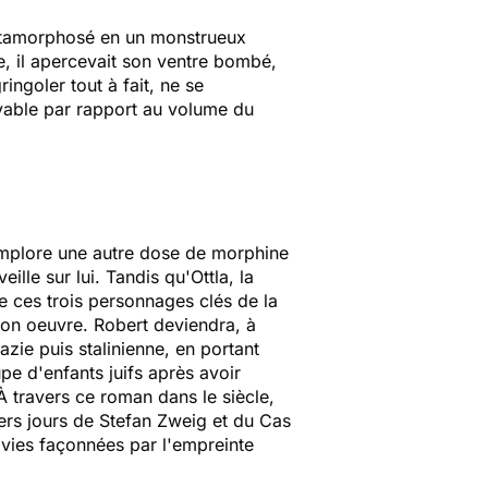
 métamorphosé en un monstrueux
te, il apercevait son ventre bombé,
ingoler tout à fait, ne se
yable par rapport au volume du
 implore une autre dose de morphine
le sur lui. Tandis qu'Ottla, la
de ces trois personnages clés de la
son oeuvre. Robert deviendra, à
zie puis stalinienne, en portant
e d'enfants juifs après avoir
À travers ce roman dans le siècle,
ers jours de Stefan Zweig
et du
Cas
 vies façonnées par l'empreinte