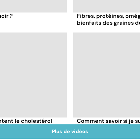
oir ?
Fibres, protéines, oméga
bienfaits des graines 
tent le cholestérol
Comment savoir si je 
Plus de vidéos