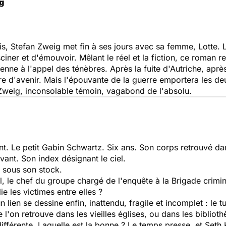
g
lis, Stefan Zweig met fin à ses jours avec sa femme, Lotte.
iner et d'émouvoir. Mêlant le réel et la fiction, ce roman re
enne à l'appel des ténèbres. Après la fuite d'Autriche, après 
rre d'avenir. Mais l'épouvante de la guerre emportera les de
t Zweig, inconsolable témoin, vagabond de l'absolu.
nt.
Le petit Gabin Schwartz. Six ans. Son corps retrouvé d
ivant. Son index désignant le ciel.
 sous son stock.
 le chef du groupe chargé de l'enquête à la Brigade crimine
 les victimes entre elles ?
lien se dessine enfin, inattendu, fragile et incomplet : le t
'on retrouve dans les vieilles églises, ou dans les bibliot
fférente. Laquelle est la bonne ? Le temps presse, et Seth K