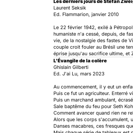
Les derniers jours de Stefan Zwei
Laurent Seksik
Ed. Flammarion, janvier 2010
Le 22 février 1942, exilé à Pétropo
humaniste n'a cessé, depuis, de fasc
vie, de la nostalgie des fastes de Vi
couple croit fouler au Brésil une te
éprise jusqu'au sacrifice ultime, e
L'Évangile de la colère
Ghislain Gilberti
Ed. J'ai Lu, mars 2023
Au commencement, il y eut un enfa
Puis ce fut un agriculteur. Enterré v
Puis un marchand ambulant, écrasé
Sale baptême du feu pour Seth Kohl,
Comment avancer quand rien ne relie
Alors que les corps s'accumulent, un 
Danses macabres, ces fresques que l
Mais chaque série de tableaux est di