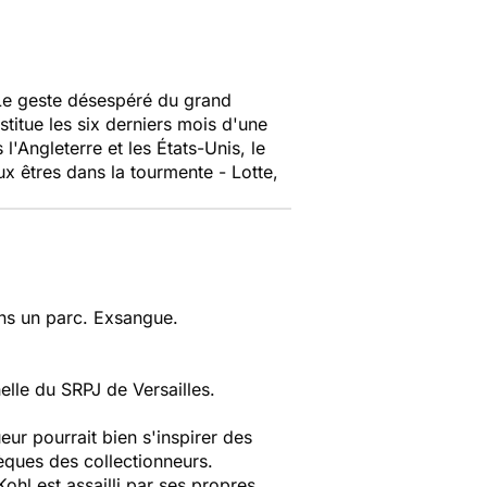
 Le geste désespéré du grand
stitue les six derniers mois d'une
l'Angleterre et les États-Unis, le
ux êtres dans la tourmente - Lotte,
ans un parc. Exsangue.
lle du SRPJ de Versailles.
ueur pourrait bien s'inspirer des
hèques des collectionneurs.
ohl est assailli par ses propres