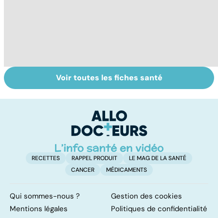
Voir toutes les fiches santé
Dérèglement
Tout savoir sur
I
hormonal : et si
les infections
a
c'était les
pulmonaires
fa
surrénales ?
d'
RECETTES
RAPPEL PRODUIT
LE MAG DE LA SANTÉ
CANCER
MÉDICAMENTS
Qui sommes-nous ?
Gestion des cookies
Mentions légales
Politiques de confidentialité