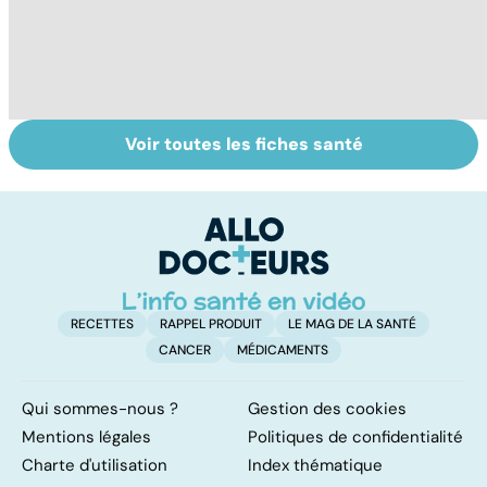
Voir toutes les fiches santé
La tuberculose
Tout savoir sur
I
pulmonaire
les infections
a
pulmonaires
fa
d'
RECETTES
RAPPEL PRODUIT
LE MAG DE LA SANTÉ
CANCER
MÉDICAMENTS
Qui sommes-nous ?
Gestion des cookies
Mentions légales
Politiques de confidentialité
Charte d'utilisation
Index thématique