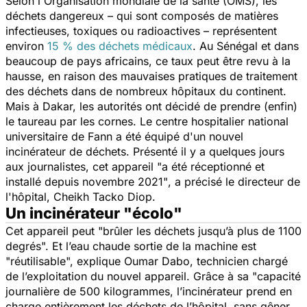
Selon l'Organisation mondiale de la santé (OMS), les
déchets dangereux – qui sont composés de matières
infectieuses, toxiques ou radioactives – représentent
environ
15 % des déchets médicaux
. Au Sénégal et dans
beaucoup de pays africains, ce taux peut être revu à la
hausse, en raison des mauvaises pratiques de traitement
des déchets dans de nombreux hôpitaux du continent.
Mais à Dakar, les autorités ont décidé de prendre (enfin)
le taureau par les cornes. Le centre hospitalier national
universitaire de Fann a été équipé d'un nouvel
incinérateur de déchets. Présenté il y a quelques jours
aux journalistes, cet appareil
"a été réceptionné et
installé depuis novembre 2021"
, a précisé le directeur de
l'hôpital, Cheikh Tacko Diop.
Un incinérateur "écolo"
Cet appareil peut
"brûler les déchets jusqu’à plus de 1100
degrés".
Et l’eau chaude sortie de la machine est
"
réutilisable
", explique Oumar Dabo, technicien chargé
de l’exploitation du nouvel appareil. Grâce à sa
"capacité
journalière de 500 kilogrammes, l’incinérateur prend en
charge entièrement les déchets de l’hôpital, sans gêner