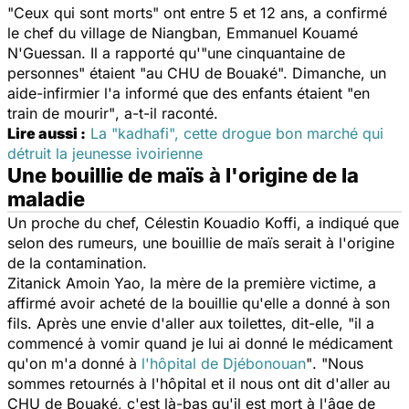
"Ceux qui sont morts"
ont entre 5 et 12 ans, a confirmé
le chef du village de Niangban, Emmanuel Kouamé
N'Guessan. Il a rapporté qu'
"une cinquantaine de
personnes
" étaient
"au CHU de Bouaké".
Dimanche, un
aide-infirmier l'a informé que des enfants étaient
"en
train de mourir"
, a-t-il raconté.
Lire aussi :
La "kadhafi", cette drogue bon marché qui
détruit la jeunesse ivoirienne
Une bouillie de maïs à l'origine de la
maladie
Un proche du chef, Célestin Kouadio Koffi, a indiqué que
selon des rumeurs, une bouillie de maïs serait à l'origine
de la contamination.
Zitanick Amoin Yao, la mère de la première victime, a
affirmé avoir acheté de la bouillie qu'elle a donné à son
fils. Après une envie d'aller aux toilettes, dit-elle,
"il a
commencé à vomir quand je lui ai donné le médicament
qu'on m'a donné à
l'hôpital de Djébonouan
"
.
"Nous
sommes retournés à l'hôpital et il nous ont dit d'aller au
CHU de Bouaké, c'est là-bas qu'il est mort à l'âge de