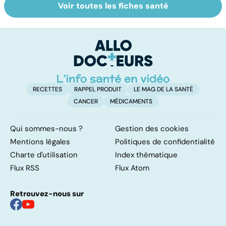
Voir toutes les fiches santé
Tout savoir sur
Inflammation des
Su
les infections
amygdales : que
le
pulmonaires
faire en cas
l'
d'angine ?
RECETTES
RAPPEL PRODUIT
LE MAG DE LA SANTÉ
CANCER
MÉDICAMENTS
Qui sommes-nous ?
Gestion des cookies
Mentions légales
Politiques de confidentialité
Charte d'utilisation
Index thématique
Flux RSS
Flux Atom
Retrouvez-nous sur