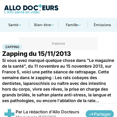
Santé
Bien-être
Famille
Émissions
Accueil
Santé
Zapping
ZAPPING
Zapping du 15/11/2013
Si vous avez manqué quelque chose dans "Le magazine
de la santé", du 11 novembre au 15 novembre 2013, sur
France 5, voici une petite séance de rattrapage. Cette
semaine dans le zapping : Les rats cobayes des
dentistes, laparoschisis ou naître avec des intestins
hors du corps, vivre ses rêves, la prise en charge des
grands brûlés, le safran plante anti-stress, la langue et
ses pathologies, ou encore l'ablation de la rate…
Par
La rédaction d'Allo Docteurs
Partager
Mis à jour le
15/11/2013