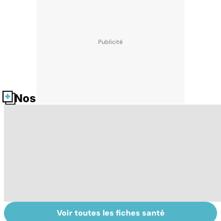
Nos fiches santé
Voir toutes les fiches santé
Tout savoir sur
Inflammation des
Su