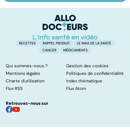
les infections
amygdales : que
le
pulmonaires
faire en cas
l'
d'angine ?
RECETTES
RAPPEL PRODUIT
LE MAG DE LA SANTÉ
CANCER
MÉDICAMENTS
Qui sommes-nous ?
Gestion des cookies
Mentions légales
Politiques de confidentialité
Charte d'utilisation
Index thématique
Flux RSS
Flux Atom
Retrouvez-nous sur