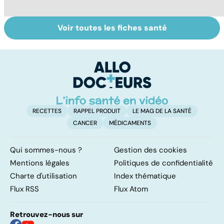
Voir toutes les fiches santé
Tout savoir sur
Inflammation des
Su
les infections
amygdales : que
le
pulmonaires
faire en cas
l'
d'angine ?
RECETTES
RAPPEL PRODUIT
LE MAG DE LA SANTÉ
CANCER
MÉDICAMENTS
Qui sommes-nous ?
Gestion des cookies
Mentions légales
Politiques de confidentialité
Charte d'utilisation
Index thématique
Flux RSS
Flux Atom
Retrouvez-nous sur