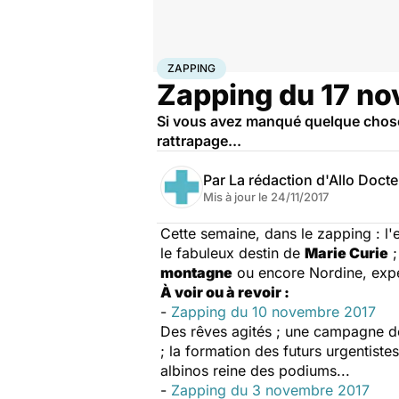
Accueil
Santé
Zapping
ZAPPING
Zapping du 17 n
Si vous avez manqué quelque chose
rattrapage...
Par
La rédaction d'Allo Doct
Mis à jour le
24/11/2017
Cette semaine, dans le zapping : l
le fabuleux destin de
Marie Curie
;
montagne
ou encore Nordine, expe
À voir ou à revoir :
-
Zapping du 10 novembre 2017
Des rêves agités ; une campagne de 
; la formation des futurs urgentis
albinos reine des podiums...
-
Zapping du 3 novembre 2017