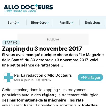
Santé
Bien-être
Famille
Émissions
Accueil
Santé
Zapping
ZAPPING
Zapping du 3 novembre 2017
Si vous avez manqué quelque chose dans "Le Magazine
de la Santé" du 30 octobre au 3 novembre 2017, voici
une petite séance de rattrapage...
Par
La rédaction d'Allo Docteurs
Partager
Mis à jour le
09/11/2017
Cette semaine, dans le zapping : les croyances
populaires autour des
règles
; le traitement chirurgical
des
malformations de la mâchoire
; les
rats
envahissent Paris ; la position à adopter aux
toilettes
;