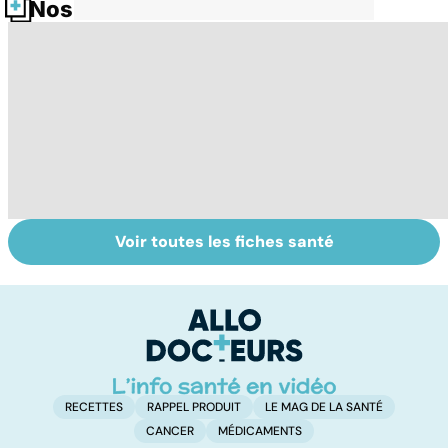
Nos fiches santé
Voir toutes les fiches santé
Tout savoir sur
Inflammation des
Su
les infections
amygdales : que
le
pulmonaires
faire en cas
l'
d'angine ?
RECETTES
RAPPEL PRODUIT
LE MAG DE LA SANTÉ
CANCER
MÉDICAMENTS