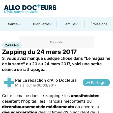
Santé
Bien-être
Famille
Émissions
Accueil
Santé
Zapping
ZAPPING
Zapping du 24 mars 2017
Si vous avez manqué quelque chose dans "Le magazine
de la santé" du 20 au 24 mars 2017, voici une petite
séance de rattrapage...
Par
La rédaction d'Allo Docteurs
Partager
Mis à jour le
30/03/2017
Cette semaine dans le zapping : les
anesthésistes
désertent l'hôpital ; les Français mécontents du
déremboursement de médicaments
ou encore la
désincarcération
des victimes d'un accident de la