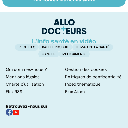
Tout savoir sur
Inflammation des
Su
les infections
amygdales : que
le
pulmonaires
faire en cas
l'
d'angine ?
RECETTES
RAPPEL PRODUIT
LE MAG DE LA SANTÉ
CANCER
MÉDICAMENTS
Qui sommes-nous ?
Gestion des cookies
Mentions légales
Politiques de confidentialité
Charte d'utilisation
Index thématique
Flux RSS
Flux Atom
Retrouvez-nous sur