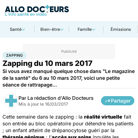
Santé
Bien-être
Famille
Émissions
Accueil
Santé
Zapping
ZAPPING
Zapping du 10 mars 2017
Si vous avez manqué quelque chose dans "Le magazine
de la santé" du 6 au 10 mars 2017, voici une petite
séance de rattrapage...
Par
La rédaction d'Allo Docteurs
Partager
Mis à jour le
16/03/2017
Cette semaine dans le zapping : la
réalité virtuelle
fait
son entrée au bloc opératoire pour détendre les patients
; un enfant atteint de drépanocytose guéri par la
thérapie génique
; l'
accès aux soins
inquiète les