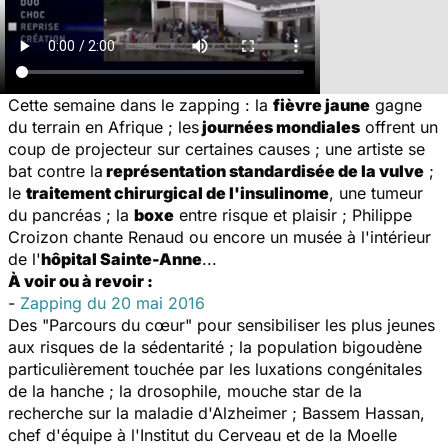
Cette semaine dans le zapping : la
fièvre jaune
gagne
du terrain en Afrique ; les
journées mondiales
offrent un
coup de projecteur sur certaines causes ; une artiste se
bat contre la
représentation standardisée de la vulve
;
le
traitement chirurgical de l'insulinome
, une tumeur
du pancréas ; la
boxe
entre risque et plaisir ; Philippe
Croizon chante Renaud ou encore un musée à l'intérieur
de l'
hôpital Sainte-Anne
...
À voir ou à revoir :
-
Zapping du 20 mai 2016
Des "Parcours du cœur" pour sensibiliser les plus jeunes
aux risques de la sédentarité ; la population bigoudène
particulièrement touchée par les luxations congénitales
de la hanche ; la drosophile, mouche star de la
recherche sur la maladie d'Alzheimer ; Bassem Hassan,
chef d'équipe à l'Institut du Cerveau et de la Moelle