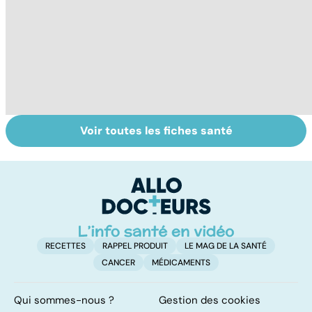
Voir toutes les fiches santé
Tout savoir sur
Inflammation des
Su
les infections
amygdales : que
le
pulmonaires
faire en cas
l'
d'angine ?
RECETTES
RAPPEL PRODUIT
LE MAG DE LA SANTÉ
CANCER
MÉDICAMENTS
Qui sommes-nous ?
Gestion des cookies