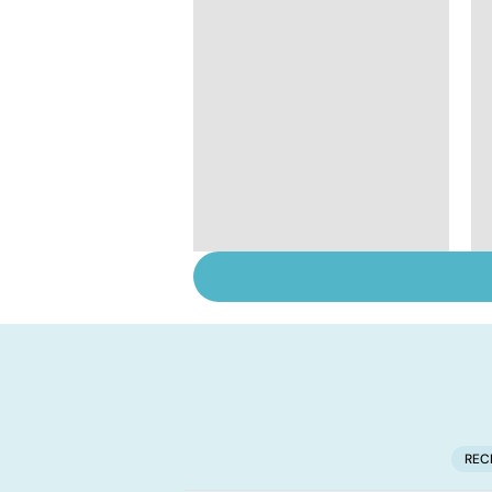
Tout savoir sur les
infections
pulmonaires
REC