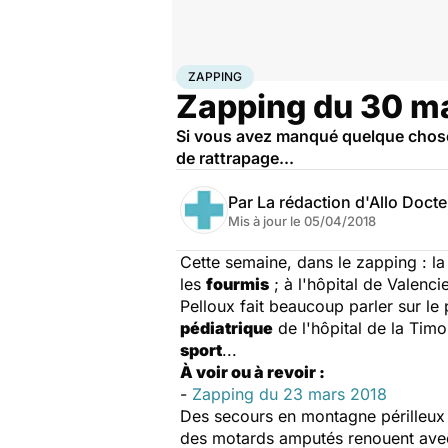
Accueil
Santé
Zapping
ZAPPING
Zapping du 30 m
Si vous avez manqué quelque chos
de rattrapage...
Par
La rédaction d'Allo Doct
Mis à jour le
05/04/2018
Cette semaine, dans le zapping : l
les
fourmis
; à l'hôpital de Valenc
Pelloux fait beaucoup parler sur le
pédiatrique
de l'hôpital de la Timo
sport
...
À voir ou à revoir :
-
Zapping du 23 mars 2018
Des secours en montagne périlleux ;
des motards amputés renouent avec 