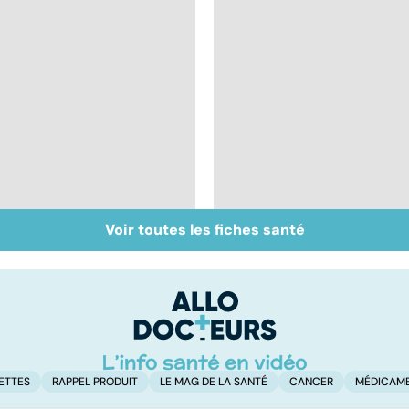
Voir toutes les fiches santé
Inflammation des
Suicide : prévenir le
amygdales : que faire
passage à l'acte
en cas d'angine ?
ETTES
RAPPEL PRODUIT
LE MAG DE LA SANTÉ
CANCER
MÉDICAM