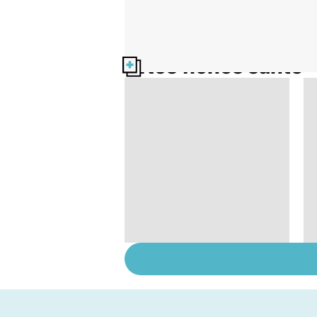
Nos fiches santé
La tuberculose
pulmonaire