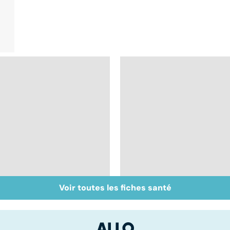
Voir toutes les fiches santé
Tout savoir sur les
Inflammation des
infections
amygdales : que faire
pulmonaires
en cas d'angine ?