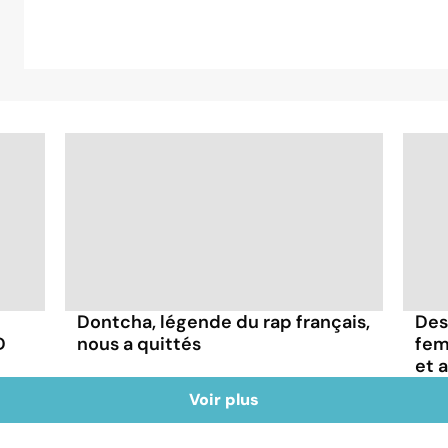
Dontcha, légende du rap français,
Des
D
nous a quittés
fem
et 
Voir plus