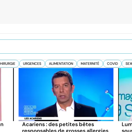
HIRURGIE
URGENCES
ALIMENTATION
MATERNITÉ
COVID
SEX
on
Acariens : des petites bêtes
Lumi
responsables de grosses allergies
sous