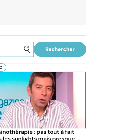
O
nothérapie : pas tout à fait
 les sunlights mais presque...