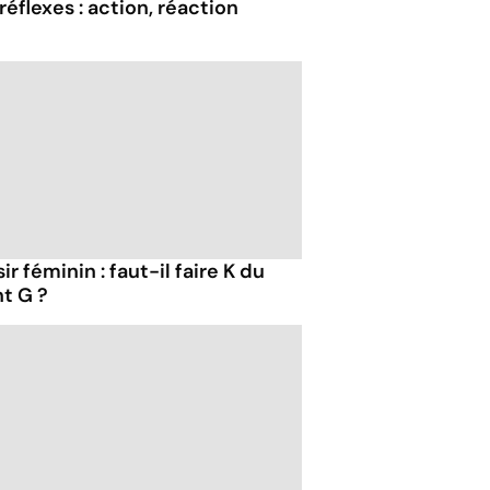
réflexes : action, réaction
sir féminin : faut-il faire K du
nt G ?