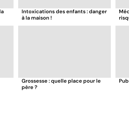
la
Intoxications des enfants : danger
Méd
à la maison !
ris
Grossesse : quelle place pour le
Puba
père ?