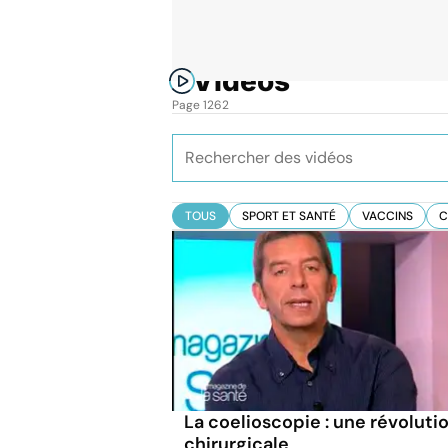
Vidéos
Accueil
Toutes les vidéos sur AlloDocteurs.fr
Page 1262
TOUS
SPORT ET SANTÉ
VACCINS
C
La coelioscopie : une révoluti
chirurgicale