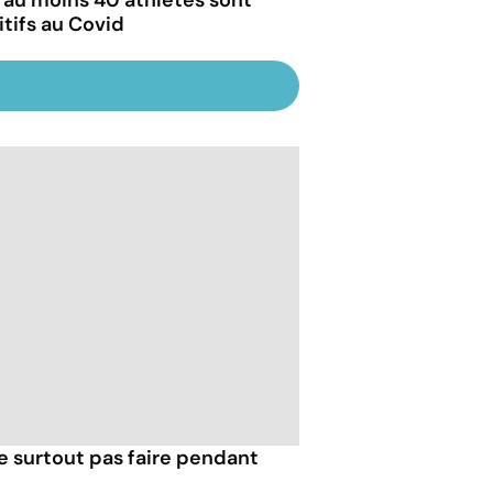
: au moins 40 athlètes sont
itifs au Covid
e surtout pas faire pendant