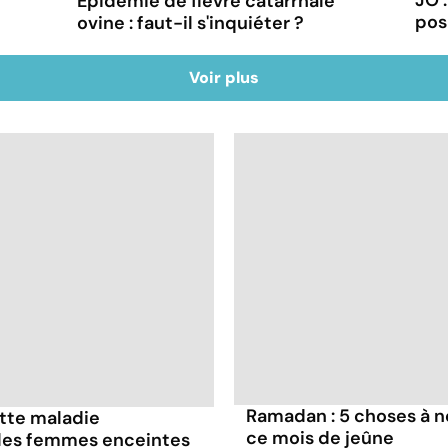
JO 
Epidémie de fièvre catarrhale
pos
ovine : faut-il s'inquiéter ?
Voir plus
Ramadan : 5 choses à n
ette maladie
ce mois de jeûne
 les femmes enceintes