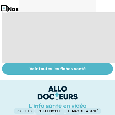
Nos fiches santé
Voir toutes les fiches santé
Cannabis : une
Dérèglement
To
vraie
hormonal : et si
le
dépendance
c'était les
p
surrénales ?
RECETTES
RAPPEL PRODUIT
LE MAG DE LA SANTÉ