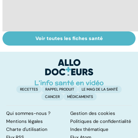
Voir toutes les fiches santé
La tuberculose
Tout savoir sur
V
pulmonaire
les virus
v
RECETTES
RAPPEL PRODUIT
LE MAG DE LA SANTÉ
CANCER
MÉDICAMENTS
Qui sommes-nous ?
Gestion des cookies
Mentions légales
Politiques de confidentialité
Charte d'utilisation
Index thématique
Flux RSS
Flux Atom