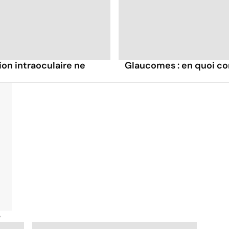
on intraoculaire ne
Glaucomes : en quoi con
é