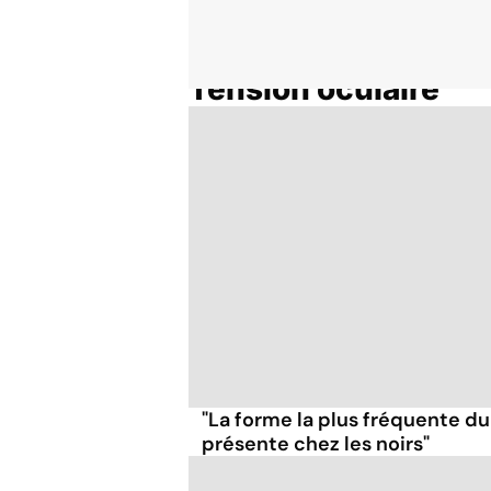
Tension oculaire
Accueil
Thématiques
"La forme la plus fréquente d
présente chez les noirs"