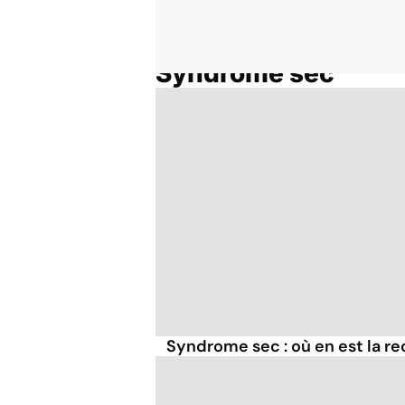
Syndrome sec
Accueil
Thématiques
Syndrome sec : où en est la r