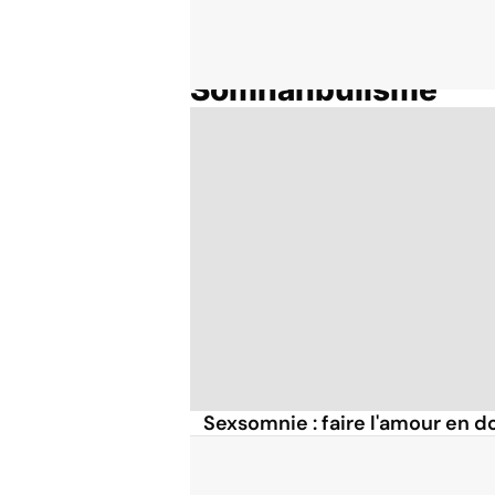
Somnanbulisme
Accueil
Thématiques
Sexsomnie : faire l'amour en d