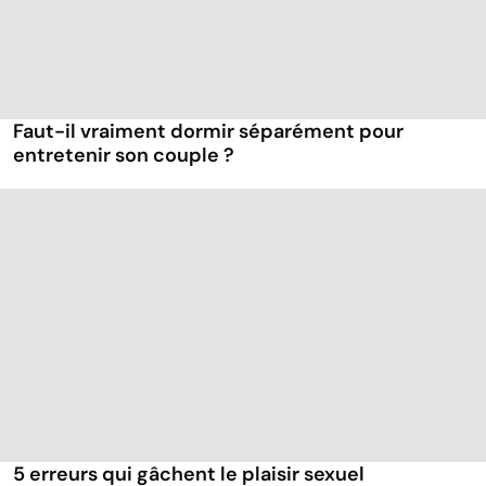
Faut-il vraiment dormir séparément pour
entretenir son couple ?
5 erreurs qui gâchent le plaisir sexuel