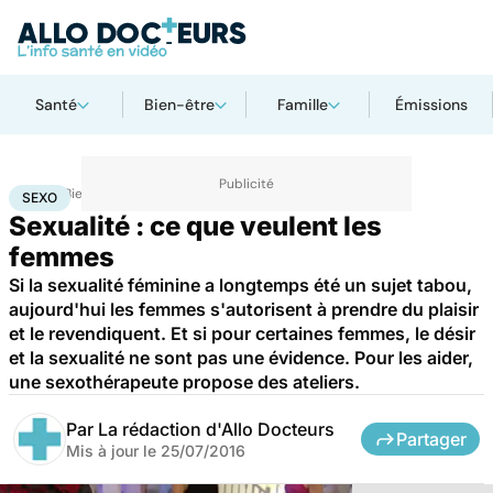
Santé
Bien-être
Famille
Émissions
Accueil
Bien-être
Sexo
Sexo
SEXO
Sexualité : ce que veulent les
femmes
Si la sexualité féminine a longtemps été un sujet tabou,
aujourd'hui les femmes s'autorisent à prendre du plaisir
et le revendiquent. Et si pour certaines femmes, le désir
et la sexualité ne sont pas une évidence. Pour les aider,
une sexothérapeute propose des ateliers.
Par
La rédaction d'Allo Docteurs
Partager
Mis à jour le
25/07/2016