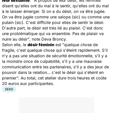
leur sexualité
. "
À propos de leur désir, les femmes
disent qu'elles ont du mal à le sentir, qu'elles ont du mal
à le laisser émerger. Si on a du désir, on va être jugée.
On va être jugée comme une salope (sic) ou comme une
putain (sic). C'est difficile pour elles de sentir le désir.
D'autre part, le désir est très lié au plaisir. C'est donc
une problématique qui va ensemble. Pas de plaisir va
nuire au désir
", note Deva Broncy.
Selon elle, le
désir féminin
est "
quelque chose de
fragile, c'est quelque chose qui s'éteint rapidement. S'il
n'y a pas une situation de sécurité émotionnelle, s'il y a
la moindre once de culpabilité, s'il y a une mauvaise
communication entre les partenaires, s'il y a des jeux de
pouvoir dans la relation… c'est le désir qui s'éteint en
premier
". Au total, cet atelier dure trois heures et coûte
20 euros aux participantes.
SEXO