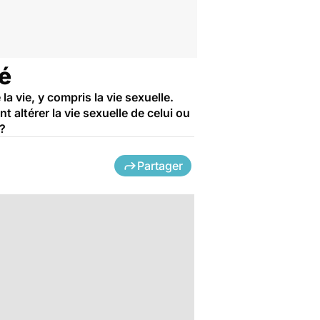
é
a vie, y compris la vie sexuelle.
 altérer la vie sexuelle de celui ou
 ?
Partager