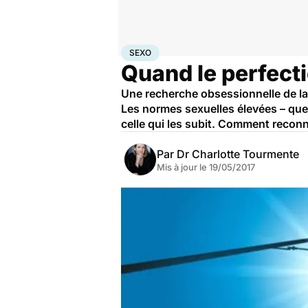
Accueil
Bien-être
Sexo
Sexo
SEXO
Quand le perfecti
Une recherche obsessionnelle de la p
Les normes sexuelles élevées – que 
celle qui les subit. Comment reconn
Par
Dr Charlotte Tourmente
Mis à jour le
19/05/2017