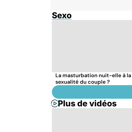
Sexo
La masturbation nuit-elle à la
sexualité du couple ?
Plus de vidéos