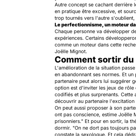
Autre concept se cachant derrière le 
en pratique être excessive, et sour
trop tournés vers l'autre s'oublient
Le perfectionnisme, un moteur da
Chaque personne va développer des 
expériences. Certains développeront
comme un moteur dans cette rech
Joëlle Mignot.
Comment sortir du 
L'amélioration de la situation passe 
en abandonnant ses normes. Et un p
partenaire peut alors lui suggérer 
option est d'inviter les jeux de rôl
codifiés et plus surprenants. Cette 
découvrir au partenaire l'excitatio
On peut aussi proposer à son parte
ont pas conscience, estime Joëlle M
prisonniers."
Et pour en sortir, la t
dormir.
"On ne dort pas toujours par
constate la sexologue. Et cela dédr