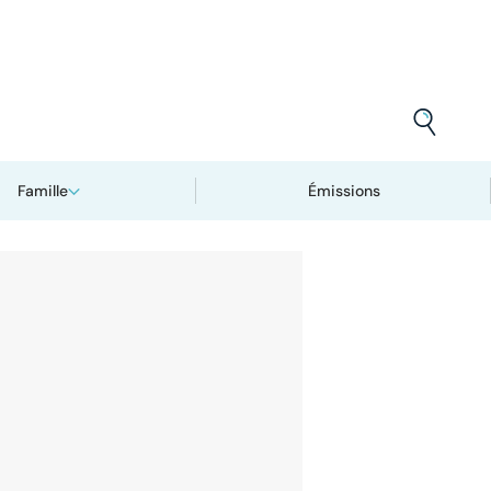
Famille
Émissions