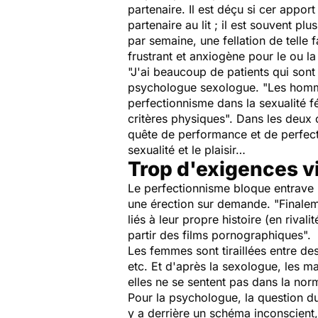
partenaire. Il est déçu si cer appor
partenaire au lit ; il est souvent p
par semaine, une fellation de telle
frustrant et anxiogène pour le ou la
"J'ai beaucoup de patients qui so
psychologue sexologue.
"Les homme
perfectionnisme dans la sexualité f
critères physiques".
Dans les deux c
quête de performance et de perfectio
sexualité et le plaisir…
Trop d'exigences v
Le perfectionnisme bloque entrave 
une érection sur demande. "Finaleme
liés à leur propre histoire (en riva
partir des films pornographiques".
Les femmes sont tiraillées entre de
etc. Et d'après la sexologue, les m
elles ne se sentent pas dans la no
Pour la psychologue, la question du
y a derrière un schéma inconscient, 