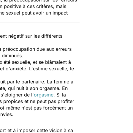
 positive à ces critères, mais
ne sexuel peut avoir un impact
nt négatif sur les différents
 la préoccupation due aux erreurs
t diminués.
iété sexuelle, et se blâmaient à
et d'anxiété. L'estime sexuelle, le
it par le partenaire. La femme a
te, qui nuit à son orgasme. En
s'éloigner de l'
orgasme
. Si la
s propices et ne peut pas profiter
 soi-même n'est pas forcément un
nvies.
rt et à imposer cette vision à sa