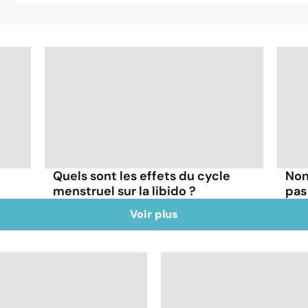
Quels sont les effets du cycle
Non,
menstruel sur la libido ?
pas
Voir plus