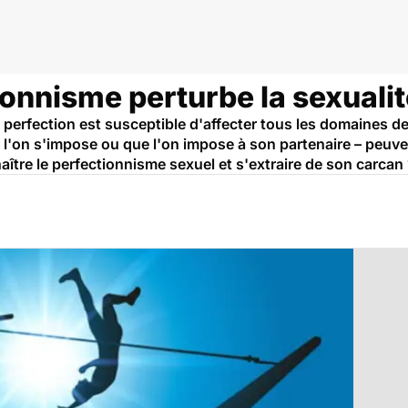
onnisme perturbe la sexualit
erfection est susceptible d'affecter tous les domaines de l
l'on s'impose ou que l'on impose à son partenaire – peuvent
aître le perfectionnisme sexuel et s'extraire de son carcan