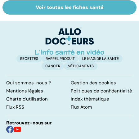
Voir toutes les fiches santé
Comment tenir
Faire du sport à
M
ses bonnes
domicile, c'est
an
résolutions
facile !
co
RECETTES
RAPPEL PRODUIT
LE MAG DE LA SANTÉ
CANCER
MÉDICAMENTS
Qui sommes-nous ?
Gestion des cookies
Mentions légales
Politiques de confidentialité
Charte d'utilisation
Index thématique
Flux RSS
Flux Atom
Retrouvez-nous sur