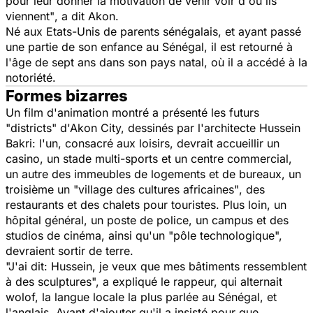
pour leur donner la motivation de venir voir d'où ils
viennent"
, a dit Akon.
Né aux Etats-Unis de parents sénégalais, et ayant passé
une partie de son enfance au Sénégal, il est retourné à
l'âge de sept ans dans son pays natal, où il a accédé à la
notoriété.
Formes bizarres
Un film d'animation montré a présenté les futurs
"
districts
" d'Akon City, dessinés par l'architecte Hussein
Bakri: l'un, consacré aux loisirs, devrait accueillir un
casino, un stade multi-sports et un centre commercial,
un autre des immeubles de logements et de bureaux, un
troisième un
"village des cultures africaines"
, des
restaurants et des chalets pour touristes. Plus loin, un
hôpital général, un poste de police, un campus et des
studios de cinéma, ainsi qu'un
"pôle technologique",
devraient sortir de terre.
"J'ai dit: Hussein, je veux que mes bâtiments ressemblent
à des sculptures", a expliqué le rappeur, qui alternait
wolof, la langue locale la plus parlée au Sénégal, et
l'anglais. Avant d'ajouter qu'il a insisté pour que