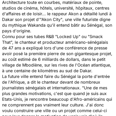
Architecture toute en courbes, matériaux de pointe,
studios de cinéma, hôtels, université, hôpitaux, centres
d'affaires et de loisir... le rappeur Akon a détaillé lundi à
Dakar son projet
d'"Akon City"
, une ville futuriste digne
du mythique Wakanda qu'il entend bâtir au Sénégal, son
pays d'origine.
Connu pour ses tubes R&B "Locked Up" ou "Smack
That", le chanteur et producteur américano-sénégalais
de 47 ans a expliqué lors d'une conférence de presse
avoir posé la première pierre de son gigantesque projet,
au coût estimé de 6 milliards de dollars, dans le petit
village de Mbodiène, sur les rives de l'Océan atlantique,
à une centaine de kilomètres au sud de Dakar.
La future ville entend faire du Sénégal la porte d'entrée
de l'Afrique, a dit le chanteur devant de nombreux
journalistes sénégalais et internationaux.
"Une de mes
plus grandes motivations, c'est que quand je suis aux
Etats-Unis, je rencontre beaucoup d'Afro-américains qui
ne comprennent pas vraiment leur culture. J'ai donc
voulu construire une ville ou un projet comme celui-ci