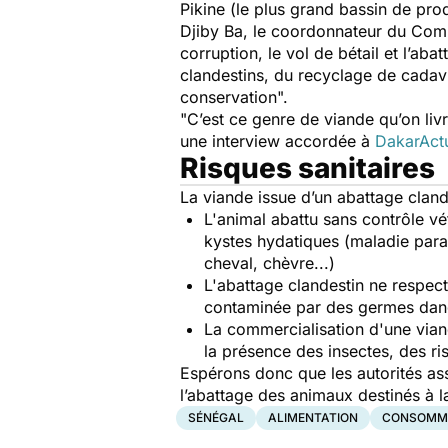
Pikine (le plus grand bassin de prod
Djiby Ba, le coordonnateur du Comité
corruption, le vol de bétail et l’aba
clandestins
,
du recyclage de cadav
conservation
".
"
C’est ce genre de viande qu’on livr
une interview accordée à
DakarAct
Risques sanitaires
La viande issue d’un abattage clande
L'animal abattu sans contrôle vé
kystes hydatiques (maladie par
cheval, chèvre...)
L'abattage clandestin ne respect
contaminée par des germes dang
La commercialisation d'une viand
la présence des insectes, des ri
Espérons donc que les autorités ass
l’abattage des animaux destinés à
SÉNÉGAL
ALIMENTATION
CONSOMM