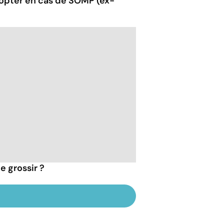
opter en cas de SOMP (ex-
e grossir ?