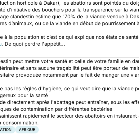
uction horticole à Dakar), les abattoirs sont pointés du doi
 d’initiative des bouchers pour la transparence sur la viande
ttage clandestin estime que "
70% de la viande vendue à Dak
res d’animaux, ou de la viande en début de pourrissement 
e à la population et c’est ce qui explique nos états de santé 
u
. De quoi perdre l'appétit...
stin peut mettre votre santé et celle de votre famille en da
térinaire et sans aucune traçabilité peut être porteur de m
asitaire provoquée notamment par le fait de manger une vi
e pas les règles d'hygiène, ce qui veut dire que la viande pe
ereux pour la santé
e directement après l'abattage peut entraîner, sous les eff
sques de contamination par différentes bactéries
ainissent rapidement le secteur des abattoirs en instauran
 la consommation.
ATION
AFRIQUE