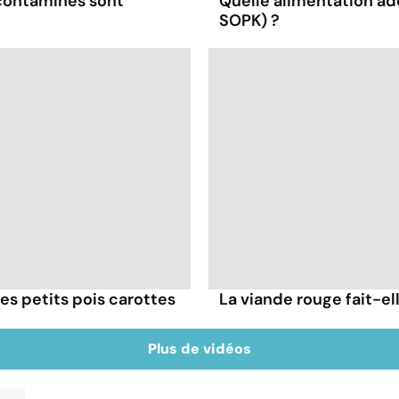
 contaminés sont
Quelle alimentation ad
SOPK) ?
es petits pois carottes
La viande rouge fait-ell
Plus de vidéos