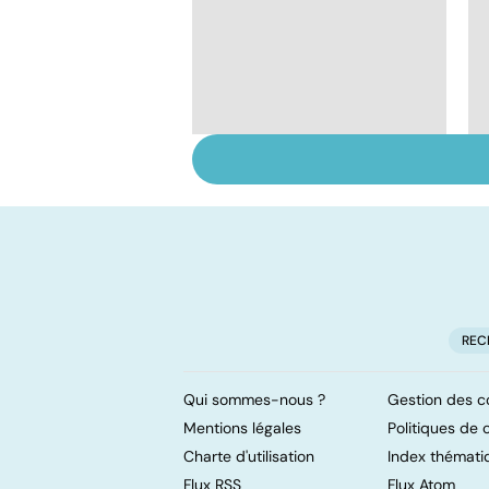
Violences sexuelles :
comment s'en
remettre ?
REC
Qui sommes-nous ?
Gestion des c
Mentions légales
Politiques de c
Charte d'utilisation
Index thémati
Flux RSS
Flux Atom