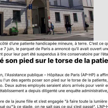
 côté d’une patiente handicapée mineure, à terre. C’est ce qu
Le 7 juin, le parquet de Paris a annoncé qu’il avait ouvert u
nt pour leur part été suspendus à tire conservatoire par l’ét
 son pied sur le torse de la patie
, l'Assistance publique – Hôpitaux de Paris (AP-HP) a affirm
 vu l'un des agents poser son pied sur le torse de la patiente
o. Deux autres employés seraient alors arrivés pour venir en
'établissement a depuis diligenté une enquête administrative
e de la jeune fille et s’est engagée "
à faire toute la lumière 
qué qu’"
à ce stade, on ne sait pas ce qui s’est passé
". L’AP-