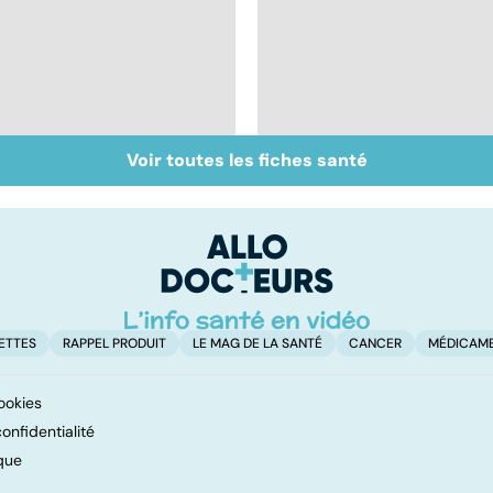
Voir toutes les fiches santé
Bébés secoués, un
Viol : quelle prise en
syndrome sous-
charge pour les
estimé
victimes ?
ETTES
RAPPEL PRODUIT
LE MAG DE LA SANTÉ
CANCER
MÉDICAM
ookies
onfidentialité
que