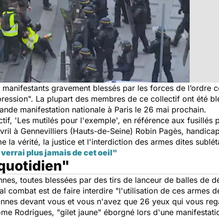
anifestants gravement blessés par les forces de l’ordre con
pression
". La plupart des membres de ce collectif ont été 
rande manifestation nationale à Paris le 26 mai prochain.
tif, 'Les mutilés pour l'exemple', en référence aux fusillés
vril à Gennevilliers (Hauts-de-Seine) Robin Pagès, handica
 la vérité, la justice et l'interdiction des armes dites sublét
 verrai plus jamais de cet oeil"
 quotidien"
nnes, toutes blessées par des tirs de lanceur de balles de 
al combat est de faire interdire "
l'utilisation de ces armes 
nnes devant vous et vous n'avez que 26 yeux qui vous regar
ôme Rodrigues, "gilet jaune" éborgné lors d'une manifestation