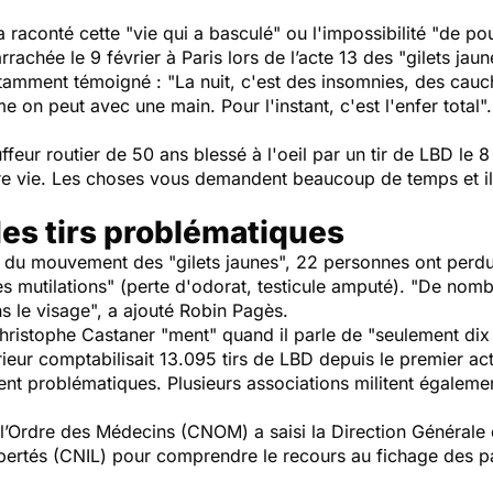
 raconté cette "
vie qui a basculé
" ou l'impossibilité "
de pou
rrachée le 9 février à Paris lors de l’acte 13 des "gilets ja
tamment témoigné : "
La nuit, c'est des insomnies, des cauc
n peut avec une main. Pour l'instant, c'est l'enfer total
".
feur routier de 50 ans blessé à l'oeil par un tir de LBD le 
e vie. Les choses vous demandent beaucoup de temps et il
es tirs problématiques
ut du mouvement des "gilets jaunes", 22 personnes ont perdu
s mutilations
" (perte d'odorat, testicule amputé). "
De nombr
ns le visage
", a ajouté Robin Pagès.
 Christophe Castaner "
ment
" quand il parle de "seulement dix
érieur comptabilisait 13.095 tirs de LBD depuis le premier a
ent problématiques. Plusieurs associations militent égalemen
e l’Ordre des Médecins (CNOM) a saisi la Direction Général
libertés (CNIL) pour comprendre le recours au fichage des pa