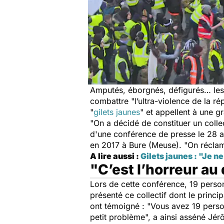
Amputés, éborgnés, défigurés… les m
combattre "
l’ultra-violence de la ré
"
gilets jaunes
" et appellent à une g
"
On a décidé de constituer un collec
d'une conférence de presse le 28 a
en 2017 à Bure (Meuse). "
On réclame
A lire aussi :
Gilets jaunes : "Je ne
"C’est l’horreur au
Lors de cette conférence, 19 perso
présenté ce collectif dont le princip
ont témoigné : "
Vous avez 19 perso
petit problème
", a ainsi asséné Jér