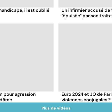
handicapé, il est oublié
Un infirmier accusé de 
"épuisée" par son trai
 pour agression
Euro 2024 et JO de Pari
endôme
violences conjugales ?
Plus de vidéos